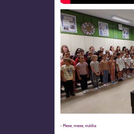
Mese, mese, mátka
‹