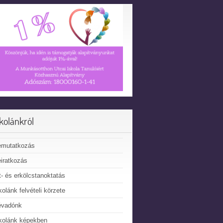
skolánkról
emutatkozás
iratkozás
t- és erkölcstanoktatás
kolánk felvételi körzete
évadónk
kolánk képekben