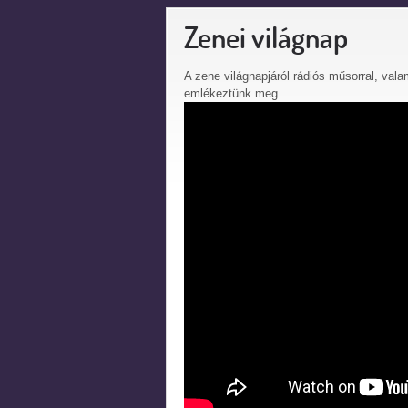
Zenei világnap
A zene világnapjáról rádiós műsorral, val
emlékeztünk meg.