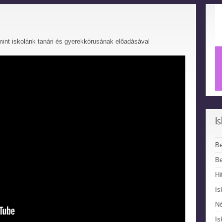
amint iskolánk tanári és gyerekkórusának előadásával
I
B
Be
Hi
Is
N
Is