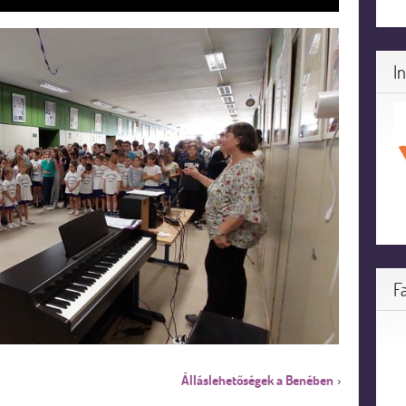
I
F
Álláslehetőségek a Benében
›