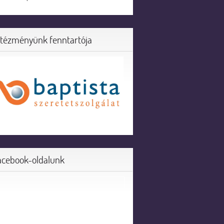
ntézményünk fenntartója
acebook-oldalunk