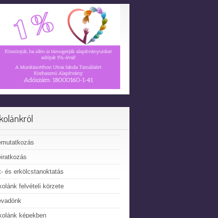
skolánkról
emutatkozás
iratkozás
t- és erkölcstanoktatás
kolánk felvételi körzete
évadónk
kolánk képekben