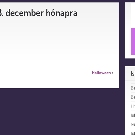
3. december hónapra
I
Halloween
›
B
Be
Hi
Is
N
Is