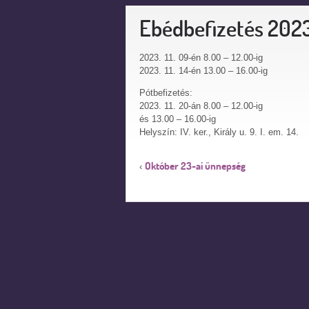
Ebédbefizetés 202
2023. 11. 09-én 8.00 – 12.00-ig
2023. 11. 14-én 13.00 – 16.00-ig
Pótbefizetés:
2023. 11. 20-án 8.00 – 12.00-ig
és 13.00 – 16.00-ig
Helyszín: IV. ker., Király u. 9. I. em. 14.
Október 23-ai ünnepség
‹