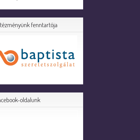
ntézményünk fenntartója
acebook-oldalunk