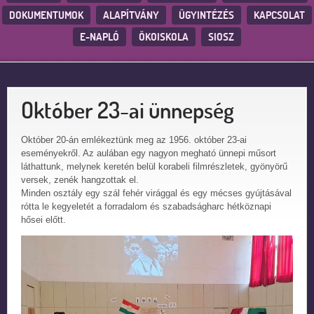
DOKUMENTUMOK
ALAPÍTVÁNY
ÜGYINTÉZÉS
KAPCSOLAT
E-NAPLÓ
ÖKOISKOLA
SIOSZ
Október 23-ai ünnepség
Október 20-án emlékeztünk meg az 1956. október 23-ai
eseményekről. Az aulában egy nagyon megható ünnepi műsort
láthattunk, melynek keretén belül korabeli filmrészletek, gyönyörű
versek, zenék hangzottak el.
Minden osztály egy szál fehér virággal és egy mécses gyújtásával
rótta le kegyeletét a forradalom és szabadságharc hétköznapi
hősei előtt.