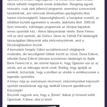
tőlünk telhetőt megtettünk ennek érdekében. Rengeteg egyedi,
innovatív, csak ránk jellemző programot, eseményt szerveztünk
tanulóinknak, ami nemcsak élményekben gazdagította őket,
hanem közösségépítő, képességfejlesztő, a hazájukat szerető, az
elődöket tisztelő egyénekké is nevelte, alakította őket. 2005-től
ilyen innovatív, különleges programunk az olimpiai bajnokok,
neves sportolók kéz,- illetve lábnyomának vétele. Bene Ferenc
volt az első sportoló, aki Göröcs János és Várhidi Pál labdarúgók
társaságában lábnyomát adta intézményünknek, amit a
Dicsőségfalunkon őrzünk.
A bemutatót Gergely Gábor asztaliteniszező világbajnok
moderálta, aki beszélgetett többek között az íróval, Dunai Edével,
idősebb Dunai Edével (olimpiai ezüstérmes labdarúgó) és ifjabb
Bene Ferenccel is, aki örömét fejezte ki, hogy Újpesten van az az
iskola, ami az édesapja nevét viseli. Boldog, hogy ápolják az
emlékét, biztosítják, hogy a jövőben az utódok is emlékezzenek a
legendás sportolóra.
A könyv írója az eseményen résztvevő, intézményünket képviselő
sportoló tanulóinknak egy-egy dedikált könyvet ajándékozott.
Köszönjük!
Büszkék vagyunk arra, hogy a „Benés” diákok jó hírnevét keltik
Újpestnek. A Bene, ahol jó lenni!