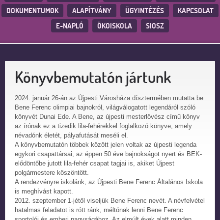
DOKUMENTUMOK
ALAPÍTVÁNY
ÜGYINTÉZÉS
KAPCSOLAT
E-NAPLÓ
ÖKOISKOLA
SIOSZ
Könyvbemutatón jártunk
2024. január 26-án az Újpesti Városháza dísztermében mutatta be
Bene Ferenc olimpiai bajnokról, világválogatott legendáról szóló
könyvét Dunai Ede. A Bene, az újpesti mesterlövész című könyv
az írónak ez a tizedik lila-fehérekkel foglalkozó könyve, amely
névadónk életét, pályafutását meséli el.
A könyvbemutatón többek között jelen voltak az újpesti legenda
egykori csapattársai, az éppen 50 éve bajnokságot nyert és BEK-
elődöntőbe jutott lila-fehér csapat tagjai is, akiket Újpest
polgármestere köszöntött.
A rendezvényre iskolánk, az Újpesti Bene Ferenc Általános Iskola
is meghívást kapott.
2012. szeptember 1-jétől viseljük Bene Ferenc nevét. A névfelvétel
hatalmas feladatot is rótt ránk, méltónak lenni Bene Ferenc
sportolói és emberi nagyságához. Az elmúlt évek alatt minden