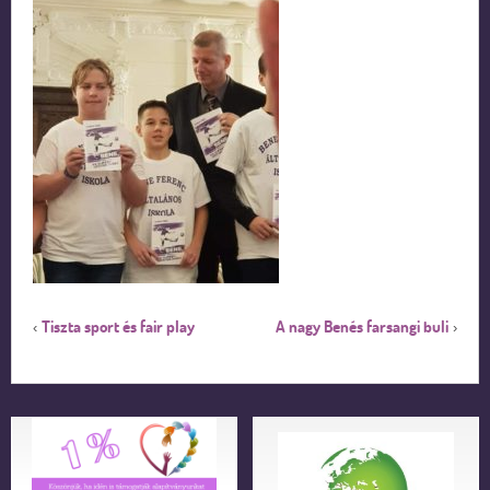
Tiszta sport és fair play
A nagy Benés farsangi buli
‹
›