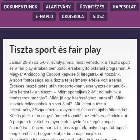
DOKUMENTUMOK
ALAPÍTVÁNY
ÜGYINTÉZÉS
KAPCSOLAT
E-NAPLÓ
ÖKOISKOLA
SIOSZ
Tiszta sport és fair play
Január 25-én az 5-6-7. évfolyammal részt vehettünk a Tiszta sport
és a fair play értékeit bemutató, érzékenyítő oktatási programon. A
Magyar Antidopping Csoport képviselői látogattak el hozzánk.
A sport fontossága és a tiszta teljesítmény értéke volt a téma.
Érdekes beszélgetés után csoportokban versenyeztek a tanulók.
Arra keresték a választ: – Miért sportoljunk? -Mit ad nekünk a
rendszeres mozgás? -Miért jó egy közösséghez tartozni? -Miért
leszünk boldogabbak a sport által? -Mit jelent a tiszta
teljesítmény? Sziporkáztak a gyerekek újabb és újabb ötleteikkel.
Közös játék után nagy örömmel fogadták az értékes ajándékokat.
A program felkeltette a gyerekek figyelmét az egészséges
életmódra. Többen már azt is tervezgették, milyen sportot fognak
még kipróbálni, hogyan iktatják be a napirendjükbe.
Köszönjük a lehetőséget,hogy részt vehettünk a programon.