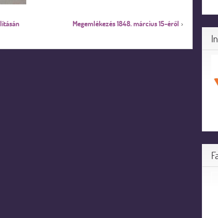
lításán
Megemlékezés 1848. március 15-éről
›
I
F