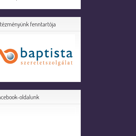
ntézményünk fenntartója
acebook-oldalunk