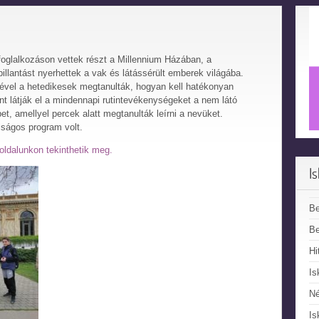
foglalkozáson vettek részt a Millennium Házában, a
illantást nyerhettek a vak és látássérült emberek világába.
ével a hetedikesek megtanulták, hogyan kell hatékonyan
t látják el a mindennapi rutintevékenységeket a nem látó
et, amellyel percek alatt megtanulták leírni a nevüket.
lságos program volt.
ldalunkon tekinthetik meg.
I
B
Be
Hi
Is
N
Is