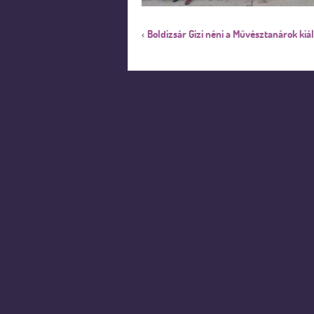
Boldizsár Gizi néni a Művésztanárok kiál
‹