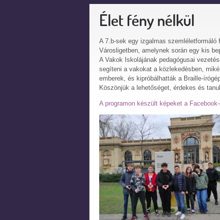
Élet fény nélkül
A 7.b-sek egy izgalmas szemléletformáló 
Városligetben, amelynek során egy kis bep
A Vakok Iskolájának pedagógusai vezetés
segíteni a vakokat a közlekedésben, mikén
emberek, és kipróbálhatták a Braille-írógép
Köszönjük a lehetőséget, érdekes és tanu
A programon készült képeket a Facebook-o