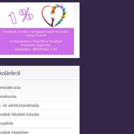
skolánkról
emutatkozás
iratkozás
t- és erkölcstanoktatás
kolánk felvételi körzete
évadónk
kolánk képekben