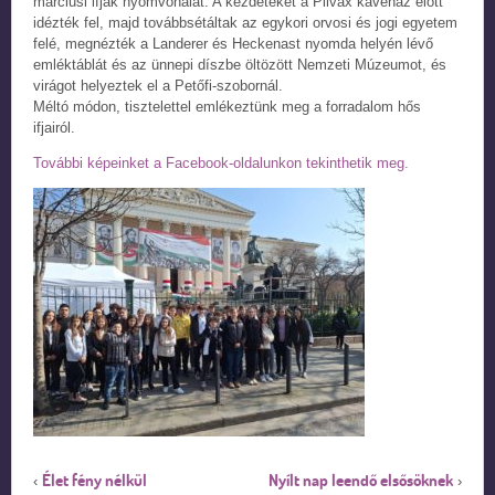
márciusi ifjak nyomvonalát. A kezdeteket a Pilvax kávéház előtt
idézték fel, majd továbbsétáltak az egykori orvosi és jogi egyetem
felé, megnézték a Landerer és Heckenast nyomda helyén lévő
emléktáblát és az ünnepi díszbe öltözött Nemzeti Múzeumot, és
virágot helyeztek el a Petőfi-szobornál.
Méltó módon, tisztelettel emlékeztünk meg a forradalom hős
ifjairól.
További képeinket a Facebook-oldalunkon tekinthetik meg.
Élet fény nélkül
Nyílt nap leendő elsősöknek
‹
›