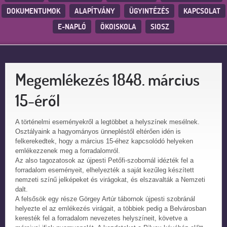
DOKUMENTUMOK
ALAPÍTVÁNY
ÜGYINTÉZÉS
KAPCSOLAT
E-NAPLÓ
ÖKOISKOLA
SIOSZ
Megemlékezés 1848. március
15-éről
A történelmi eseményekről a legtöbbet a helyszínek mesélnek.
Osztályaink a hagyományos ünnepléstől eltérően idén is
felkerekedtek, hogy a március 15-éhez kapcsolódó helyeken
emlékezzenek meg a forradalomról.
Az also tagozatosok az újpesti Petőfi-szobornál idézték fel a
forradalom eseményeit, elhelyezték a saját kezűleg készített
nemzeti színű jelképeket és virágokat, és elszavalták a Nemzeti
dalt.
A felsősök egy része Görgey Artúr tábornok újpesti szobránál
helyezte el az emlékezés virágait, a többiek pedig a Belvárosban
keresték fel a forradalom nevezetes helyszíneit, követve a