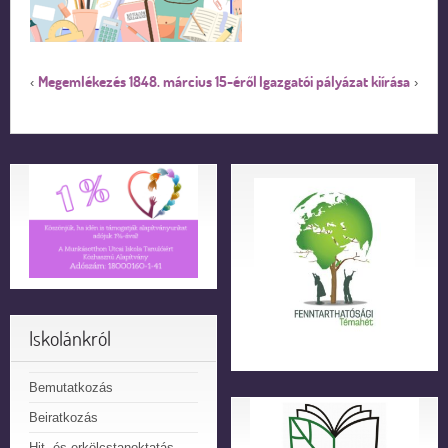
Megemlékezés 1848. március 15-éről
Igazgatói pályázat kiírása
‹
›
Iskolánkról
Bemutatkozás
Beiratkozás
Hit- és erkölcstanoktatás