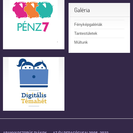
Galéria
Fényképgalériák
Tantestületek
Múltunk
ARANYKOSZORÚS DIÁKOK
AZ ÉV PEDAGÓGUSAI 2005–2022