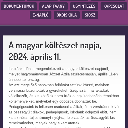
DOKUMENTUMOK
ALAPÍTVÁNY
ÜGYINTÉZÉS
KAPCSOLAT
E-NAPLÓ
ÖKOISKOLA
SIOSZ
A magyar költészet napja,
2024. április 11.
Iskolánk idén is megemlékezett a magyar költészet napjáról,
melyet hagyományosan József Attila születésnapján, április 11-én
ünnepel az ország.
Az ezt megelőző napokban felhívást tettünk közzé, melyben
versírásra buzdítottuk a gyerekeket. Szép számmal akadtak
vállalkozók, és kis költőink sorra írták a legkülönbözőbb témákban
költeményeiket, melyeket egy dobozba dobhattak be.
Pedagógusaink is lelkesen csatasorba álltak, és a versíráson kívül
az összegyűlt diákok, pedagógusok, iskolánk dolgozói előtt, nem
kis színészi teljesítményt nyújtva, felolvasták az összegyűlt kis
remekműveket, melyek nagy sikert arattak.