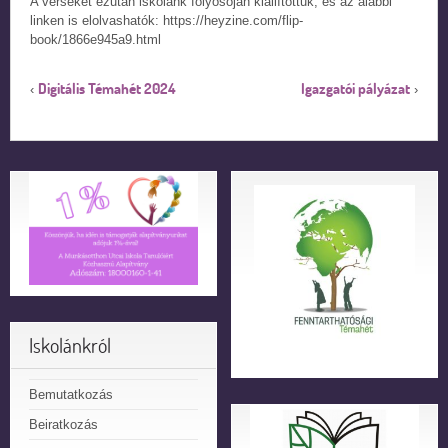
A verseket ezután iskolánk folyosóján kiállítottuk, és az alábbi
linken is elolvashatók: https://heyzine.com/flip-
book/1866e945a9.html
Digitális Témahét 2024
Igazgatói pályázat
‹
›
Iskolánkról
Bemutatkozás
Beiratkozás