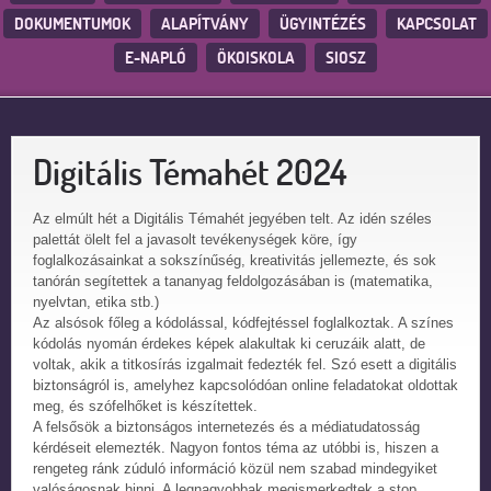
DOKUMENTUMOK
ALAPÍTVÁNY
ÜGYINTÉZÉS
KAPCSOLAT
E-NAPLÓ
ÖKOISKOLA
SIOSZ
Digitális Témahét 2024
Az elmúlt hét a Digitális Témahét jegyében telt. Az idén széles
palettát ölelt fel a javasolt tevékenységek köre, így
foglalkozásainkat a sokszínűség, kreativitás jellemezte, és sok
tanórán segítettek a tananyag feldolgozásában is (matematika,
nyelvtan, etika stb.)
Az alsósok főleg a kódolással, kódfejtéssel foglalkoztak. A színes
kódolás nyomán érdekes képek alakultak ki ceruzáik alatt, de
voltak, akik a titkosírás izgalmait fedezték fel. Szó esett a digitális
biztonságról is, amelyhez kapcsolódóan online feladatokat oldottak
meg, és szófelhőket is készítettek.
A felsősök a biztonságos internetezés és a médiatudatosság
kérdéseit elemezték. Nagyon fontos téma az utóbbi is, hiszen a
rengeteg ránk zúduló információ közül nem szabad mindegyiket
valóságosnak hinni. A legnagyobbak megismerkedtek a stop