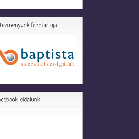
ntézményünk fenntartója
acebook-oldalunk