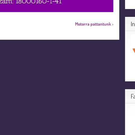
I
Motorra pattantunk
›
F