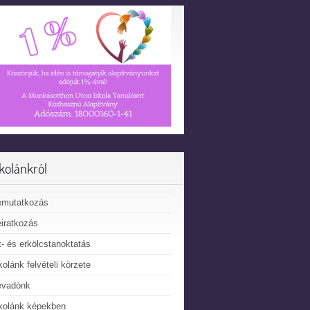
skolánkról
emutatkozás
iratkozás
t- és erkölcstanoktatás
kolánk felvételi körzete
évadónk
kolánk képekben