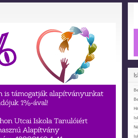
I
B
Be
Hi
Is
N
Is