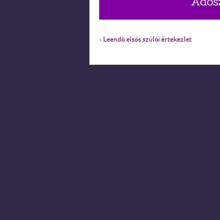
Leendő elsős szülői értekezlet
‹