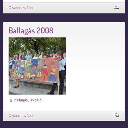
Ballagás 2008
ballagás
,
évzáró