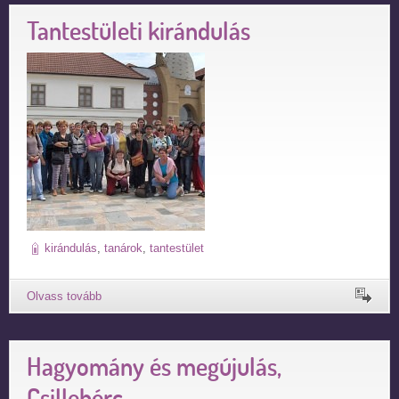
Tantestületi kirándulás
kirándulás
,
tanárok
,
tantestület
Hagyomány és megújulás,
Csillebérc