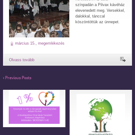
színpadán a Pilvax kávéház
elevenedett meg. Versekkel,
dalokkal, tánccal
köszöntöttük az ünnepet.
március 15.
,
megemlékezés
‹ Previous Posts