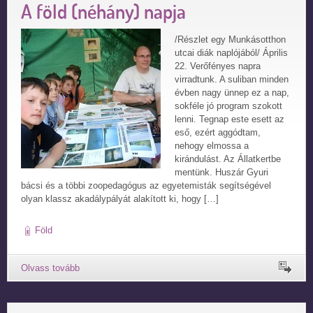
A föld (néhány) napja
/Részlet egy Munkásotthon
utcai diák naplójából/ Április
22. Verőfényes napra
virradtunk. A suliban minden
évben nagy ünnep ez a nap,
sokféle jó program szokott
lenni. Tegnap este esett az
eső, ezért aggódtam,
nehogy elmossa a
kirándulást. Az Állatkertbe
mentünk. Huszár Gyuri
bácsi és a többi zoopedagógus az egyetemisták segítségével
olyan klassz akadálypályát alakított ki, hogy […]
Föld