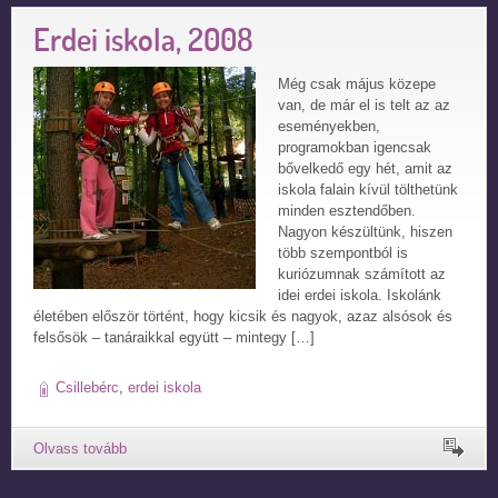
Erdei iskola, 2008
Még csak május közepe
van, de már el is telt az az
eseményekben,
programokban igencsak
bővelkedő egy hét, amit az
iskola falain kívül tölthetünk
minden esztendőben.
Nagyon készültünk, hiszen
több szempontból is
kuriózumnak számított az
idei erdei iskola. Iskolánk
életében először történt, hogy kicsik és nagyok, azaz alsósok és
felsősök – tanáraikkal együtt – mintegy […]
Csillebérc
,
erdei iskola