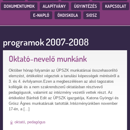
DOKUMENTUMOK
ALAPÍTVÁNY
ÜGYINTÉZÉS
KAPCSOLAT
E-NAPLÓ
ÖKOISKOLA
SIOSZ
programok 2007-2008
Oktató-nevelő munkánk
Október hónap folyamán az ÚPSZK munkatársai összehasonlító
elemzést, értékelést végeztek a tanulási képességek méréséről a
3. és 4. évfolyamon.Ezen a megbeszélésen az alsó tagozatos
kollégák és a nem szakrendszerű oktatásban résztvevő
pedagógusok, valamint az intézmény vezetői vettek részt. Az
értékelést Bánhidi Edit az ÚPSZK igazgatója, Katona Gyöngyi és
Grósz Ágnes munkatársak tartották.Intézményünkben november
17-én, a […]
oktató
,
pedagógus