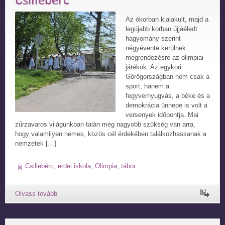
Az ókorban kialakult, majd a
legújabb korban újjáéledt
hagyomány szerint
négyévente kerülnek
megrendezésre az olimpiai
játékok. Az egykori
Görögországban nem csak a
sport, hanem a
fegyvernyugvás, a béke és a
demokrácia ünnepe is volt a
versenyek időpontja. Mai
zűrzavaros világunkban talán még nagyobb szükség van arra,
hogy valamilyen nemes, közös cél érdekében találkozhassanak a
nemzetek […]
Csillebérc
,
erdei iskola
,
Olimpia
,
tábor