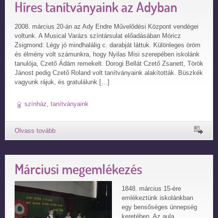
Híres tanítványaink az Adyban
2008. március 20-án az Ady Endre Művelődési Központ vendégei
voltunk. A Musical Varázs színtársulat előadásában Móricz
Zsigmond: Légy jó mindhalálig c. darabját láttuk. Különleges öröm
és élmény volt számunkra, hogy Nyilas Misi szerepében iskolánk
tanulója, Czető Ádám remekelt. Dorogi Bellát Czető Zsanett, Török
Jánost pedig Czető Roland volt tanítványaink alakították. Büszkék
vagyunk rájuk, és gratulálunk […]
színház
,
tanítványaink
Márciusi megemlékezés
1848. március 15-ére
emlékeztünk iskolánkban
egy bensőséges ünnepség
keretében. Az aula