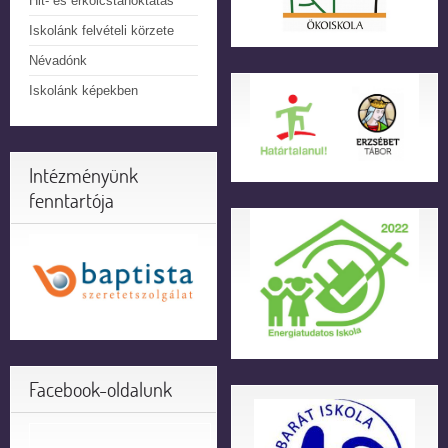
Hit- és erkölcstanoktatás
Iskolánk felvételi körzete
Névadónk
Iskolánk képekben
Intézményünk
fenntartója
Facebook-oldalunk