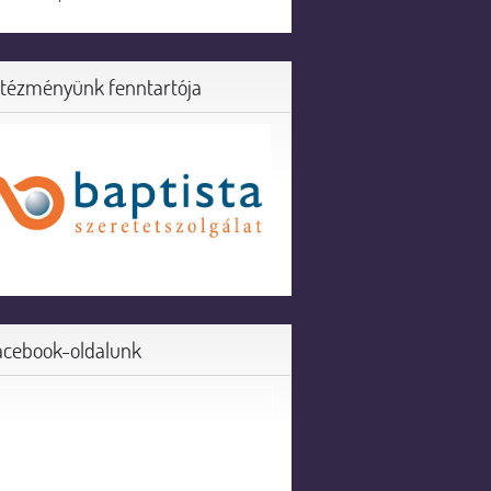
ntézményünk fenntartója
acebook-oldalunk