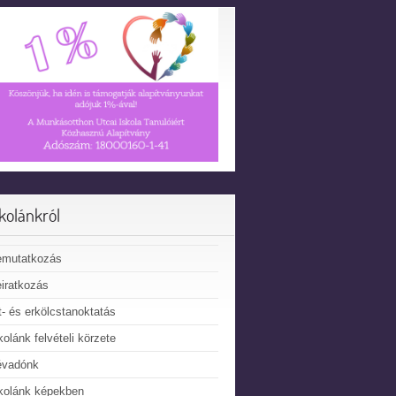
skolánkról
emutatkozás
iratkozás
t- és erkölcstanoktatás
kolánk felvételi körzete
évadónk
kolánk képekben