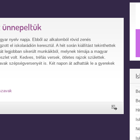
t ünnepeltük
yar nyelv napja. Ebből az alkalomból rövid zenés
tt el iskolarádión keresztül. A hét során kiállítást tekinthettek
át legjobban sikerült munkáikból, melynek témája a magyar
észlet volt. Kedves, tréfás versek, ötletes rajzok születtek.
vak szépségversenyét is. Két napon át adhatták le a gyerekek
I
szavak
B
Be
Hi
Is
N
Is