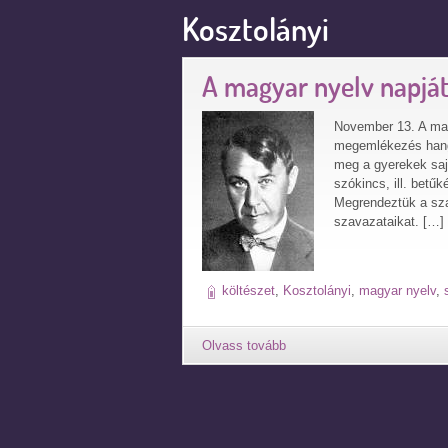
Kosztolányi
A magyar nyelv napjá
November 13. A mag
megemlékezés hangzo
meg a gyerekek saj
szókincs, ill. betűk
Megrendeztük a sza
szavazataikat. […]
költészet
,
Kosztolányi
,
magyar nyelv
,