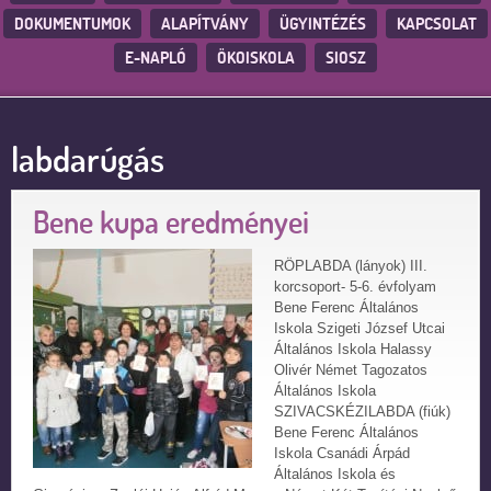
DOKUMENTUMOK
ALAPÍTVÁNY
ÜGYINTÉZÉS
KAPCSOLAT
E-NAPLÓ
ÖKOISKOLA
SIOSZ
labdarúgás
Bene kupa eredményei
RÖPLABDA (lányok) III.
korcsoport- 5-6. évfolyam
Bene Ferenc Általános
Iskola Szigeti József Utcai
Általános Iskola Halassy
Olivér Német Tagozatos
Általános Iskola
SZIVACSKÉZILABDA (fiúk)
Bene Ferenc Általános
Iskola Csanádi Árpád
Általános Iskola és