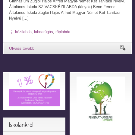
Gimnázium Zuglói Hajós Alfréd Magyar-Német Két Tanítási Nyelvű
Általános Iskola SZIVACSKÉZILABDA (lányok) Bene Ferenc
Általános Iskola Zuglói Hajós Alfréd Magyar-Német Két Tanítási
Nyelvű […]
kézilabda
,
labdarúgás
,
röplabda
Iskolánkról