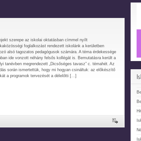
ojekt szerepe az iskolai oktatásban címmel nyílt
aközösségi foglalkozást rendezett iskolánk a kerületben
ozó alsó tagozatos pedagógusok számára. A téma érdekessége
ban ide vonzott néhány felsős kollégát is. Bemutatásra került a
lyi tanévben megrendezett „Dicsőséges tavasz” c. témahét. Az
dás során ismertettük, hogy mi hogyan csináltuk: az előkészítő
I
át a programok tervezését a délelőtti […]
B
Be
Hi
Is
N
Is