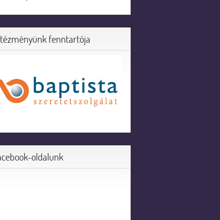
ntézményünk fenntartója
acebook-oldalunk