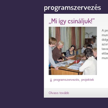
programszervezés
„Mi így csináljuk!”
A pr
munk
dolg
azon
tava
előa
munk
programszervezés
,
projektek