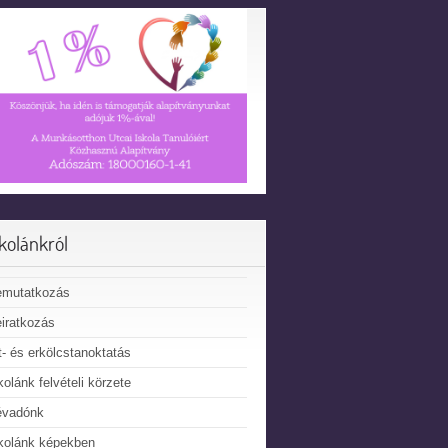
skolánkról
emutatkozás
iratkozás
t- és erkölcstanoktatás
kolánk felvételi körzete
évadónk
kolánk képekben