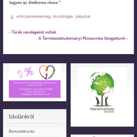
legyen az életforma része.”
erőszakmentesség
,
összefogás
,
pályázat
Török vendégeink voltak
‹
A Természettudományi Múzeumba látogattunk
›
Iskolánkról
Bemutatkozás