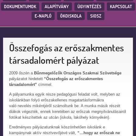
DOKUMENTUMOK
ALAPÍTVÁNY
ÜGYINTÉZÉS
KAPCSOLAT
E-NAPLÓ
ÖKOISKOLA
SIOSZ
Összefogás az erőszakmentes
társadalomért pályázat
2009 őszén a
Bűnmegelőzők Országos Szakmai Szövetsége
pályázatot hirdetett
“Összefogás az erőszakmentes
társadalomért”
címmel.
A pályamunka egyik része pedagógusi feladat volt, melyben az
iskolánkban folyó erőszakellenes magatartásformákra
való nevelés mikéntjéről számoltunk be. A munka másik részét
diákok végezték, ennek keretében az erőszak megnyilvánulásairól
fotókat készítettek az utcán (iskola, lakóhely környékén).
Eredményes pályázatunknak köszönhetően iskolánk e
kampánynak aktív résztvevőjévé vált,
“…hogy az erőszak ne