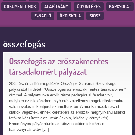
DOKUMENTUMOK
ALAPÍTVÁNY
ÜGYINTÉZÉS
KAPCSOLAT
E-NAPLÓ
ÖKOISKOLA
SIOSZ
összefogás
Összefogás az erőszakmentes
társadalomért pályázat
2009 őszén a Bűnmegelőzők Országos Szakmai Szövetsége
pályázatot hirdetett “Összefogás az erőszakmentes társadalomért”
címmel. A pályamunka egyik része pedagógusi feladat volt,
melyben az iskolánkban folyó erőszakellenes magatartásformákra
való nevelés mikéntjéről számoltunk be. A munka másik részét
diákok végezték, ennek keretében az erőszak megnyilvánulásairól
fotókat készítettek az utcán (iskola, lakóhely környékén).
Eredményes pályázatunknak köszönhetően iskolánk e
kampánynak aktív […]