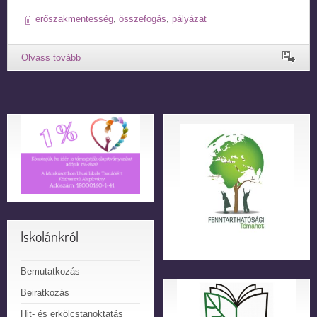
erőszakmentesség
,
összefogás
,
pályázat
Iskolánkról
Bemutatkozás
Beiratkozás
Hit- és erkölcstanoktatás