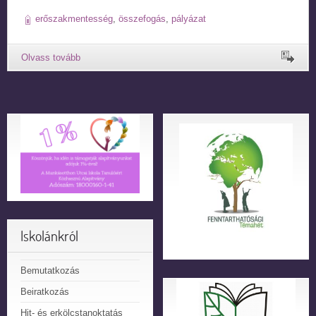
erőszakmentesség
,
összefogás
,
pályázat
Iskolánkról
Bemutatkozás
Beiratkozás
Hit- és erkölcstanoktatás