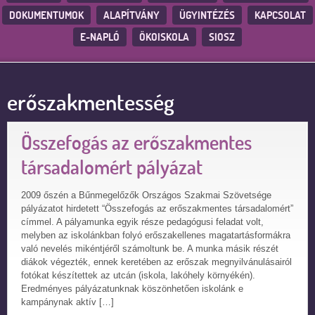
DOKUMENTUMOK
ALAPÍTVÁNY
ÜGYINTÉZÉS
KAPCSOLAT
E-NAPLÓ
ÖKOISKOLA
SIOSZ
erőszakmentesség
Összefogás az erőszakmentes
társadalomért pályázat
2009 őszén a Bűnmegelőzők Országos Szakmai Szövetsége
pályázatot hirdetett “Összefogás az erőszakmentes társadalomért”
címmel. A pályamunka egyik része pedagógusi feladat volt,
melyben az iskolánkban folyó erőszakellenes magatartásformákra
való nevelés mikéntjéről számoltunk be. A munka másik részét
diákok végezték, ennek keretében az erőszak megnyilvánulásairól
fotókat készítettek az utcán (iskola, lakóhely környékén).
Eredményes pályázatunknak köszönhetően iskolánk e
kampánynak aktív […]