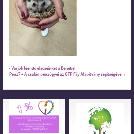
Várjuk leendő elsőseinket a Benébe!
‹
Pénz7 – A család pénzügyei az OTP Fáy Alapítvány segítségével
›