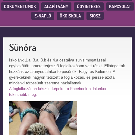
DOKUMENTUMOK
ALAPÍTVÁNY
ÜGYINTÉZÉS
KAPCSOLAT
E-NAPLÓ
ÖKOISKOLA
SIOSZ
Sünóra
Iskolánk 1.a, 3.a, 3.b és 4.a osztálya sünisimogatással
egybekötött ismeretterjesztő foglalkozáson vett részt. Ellátogattak
hozzánk az aranyos afrikai törpesünök, Fagyi és Kelemen. A
gyerekeknek nagyon tetszett a foglalkozás, és persze azóta
mindenki törpesünit szeretne háziállatnak.
A foglalkozáson készült képeket a Facebook-oldalunkon
tekinthetik meg.