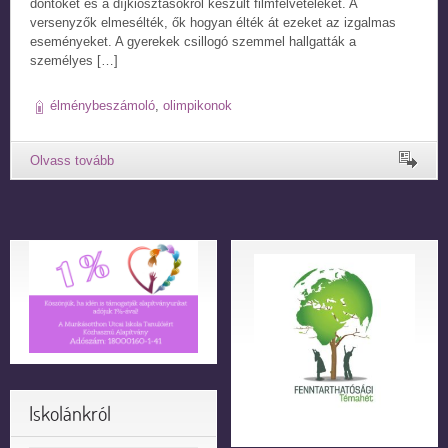
döntőket és a díjkiosztásokról készült filmfelvételeket. A
versenyzők elmesélték, ők hogyan élték át ezeket az izgalmas
eseményeket. A gyerekek csillogó szemmel hallgatták a
személyes […]
élménybeszámoló
,
olimpikonok
Iskolánkról